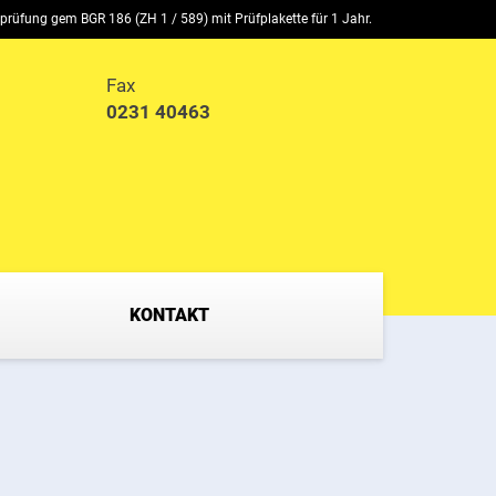
stprüfung gem BGR 186 (ZH 1 / 589) mit Prüfplakette für 1 Jahr.
Fax
0231 40463
KONTAKT